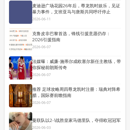
麦迪逊广场花园26年后，尊龙凯时娱乐，见证
暴力事件，文班亚马与唐斯共同呼吁停止
2026-06-11
克鲁皮非巴黎首选，锋线引援意愿仍存：
2026引援指南
2026-06-07
法媒曝：威廉-施蒂尔成欧塞尔新任主教练，带
你探秘前朗斯传奇
2026-06-07
推荐 足球攻略周四尊龙凯时注册：瑞典对阵希
腊，国际赛前瞻指南
2026-06-07
曼联队以2-1战胜皇家马德里队，夺得欧冠冠军
2026-06-03