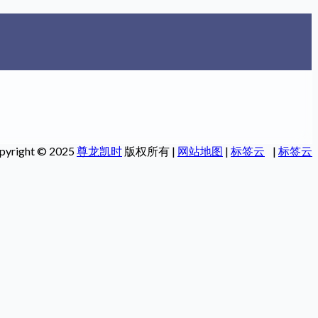
pyright © 2025
尊龙凯时
版权所有 |
网站地图
|
标签云
|
标签云