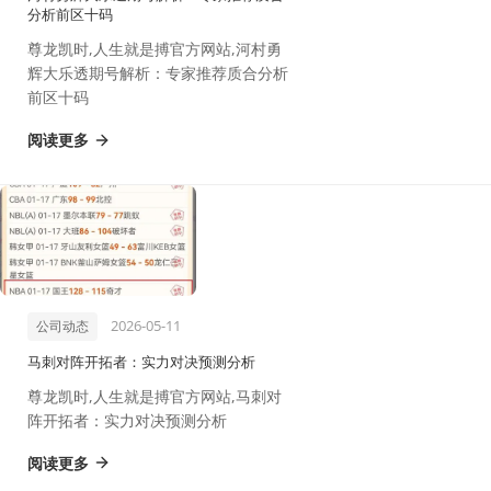
分析前区十码
尊龙凯时,人生就是搏官方网站,河村勇
辉大乐透期号解析：专家推荐质合分析
前区十码
阅读更多
2026-05-11
公司动态
马刺对阵开拓者：实力对决预测分析
尊龙凯时,人生就是搏官方网站,马刺对
阵开拓者：实力对决预测分析
阅读更多