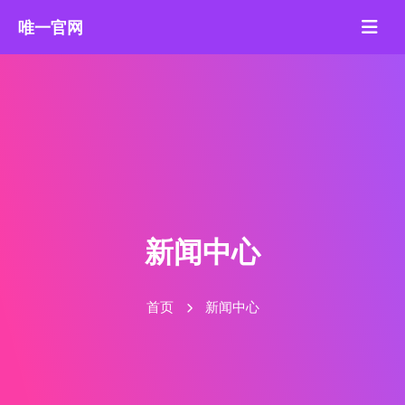
新闻中心
首页
新闻中心