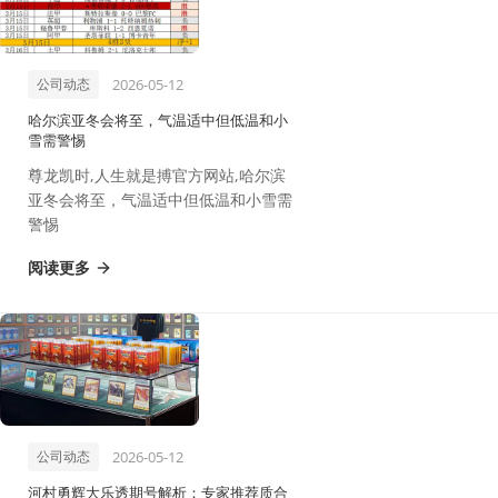
2026-05-12
公司动态
哈尔滨亚冬会将至，气温适中但低温和小
雪需警惕
尊龙凯时,人生就是搏官方网站,哈尔滨
亚冬会将至，气温适中但低温和小雪需
警惕
阅读更多
2026-05-12
公司动态
河村勇辉大乐透期号解析：专家推荐质合