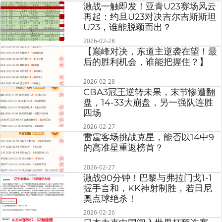
激战一触即发！亚青U23赛场风云
再起：约旦U23对决吉尔吉斯斯坦
U23，谁能脱颖而出？
2026-02-28
【巅峰对决，东道主逆袭在望！最
后的胜利机会，谁能把握住？】
2026-02-28
CBA3冠王逆转未果，末节惨遭翻
盘，14-33大崩盘，另一强队连胜
四场
2026-02-27
雷霆客场挑战克星，能否以14中9
的高准星重返榜首？
2026-02-27
激战90分钟！巴黎与弗拉门戈1-1
握手言和，KK神射制胜，若日尼
奥点球绝杀！
2026-02-26