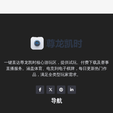
一键直达尊龙凯时核心游玩区，提供试玩、付费下载及赛事
直播服务。涵盖体育、电竞到电子棋牌，每日更新热门作
品，满足全类型玩家需求。
导航