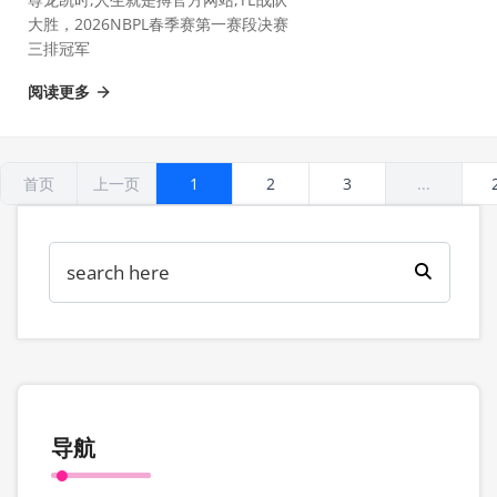
大胜，2026NBPL春季赛第一赛段决赛
三排冠军
阅读更多
首页
上一页
1
2
3
...
导航