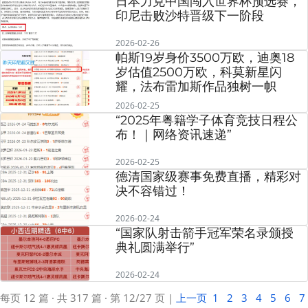
日本力克中国闯入世界杯预选赛，
印尼击败沙特晋级下一阶段
2026-02-26
帕斯19岁身价3500万欧，迪奥18
岁估值2500万欧，科莫新星闪
耀，法布雷加斯作品独树一帜
2026-02-25
“2025年粤籍学子体育竞技日程公
布！｜网络资讯速递”
2026-02-25
德清国家级赛事免费直播，精彩对
决不容错过！
2026-02-24
“国家队射击箭手冠军荣名录颁授
典礼圆满举行”
2026-02-24
每页 12 篇 · 共 317 篇 · 第 12/27 页 |
上一页
1
2
3
4
5
6
7