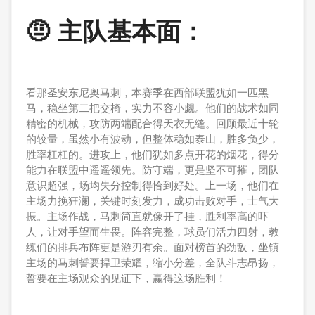
🤨 主队基本面：
看那圣安东尼奥马刺，本赛季在西部联盟犹如一匹黑
马，稳坐第二把交椅，实力不容小觑。他们的战术如同
精密的机械，攻防两端配合得天衣无缝。回顾最近十轮
的较量，虽然小有波动，但整体稳如泰山，胜多负少，
胜率杠杠的。进攻上，他们犹如多点开花的烟花，得分
能力在联盟中遥遥领先。防守端，更是坚不可摧，团队
意识超强，场均失分控制得恰到好处。上一场，他们在
主场力挽狂澜，关键时刻发力，成功击败对手，士气大
振。主场作战，马刺简直就像开了挂，胜利率高的吓
人，让对手望而生畏。阵容完整，球员们活力四射，教
练们的排兵布阵更是游刃有余。面对榜首的劲敌，坐镇
主场的马刺誓要捍卫荣耀，缩小分差，全队斗志昂扬，
誓要在主场观众的见证下，赢得这场胜利！