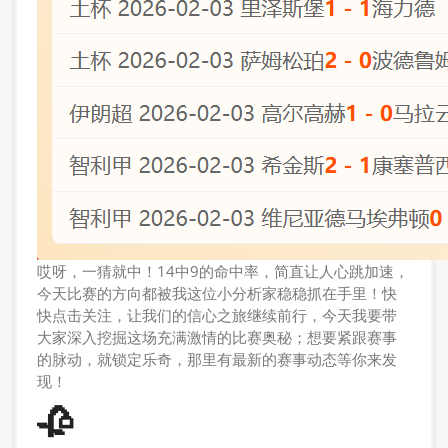
哎呀，一猜就中！14中9的命中率，简直让人心跳加速，
今天比赛的方向都被我这位小分析家稳稳抓在手里！快
快点击关注，让我们的信心之旅继续前行，今天我要带
大家深入挖掘这场充满激情的比赛奥秘；想要紧跟赛事
的脉动，就锁定乐奇，那里有最新的赛事动态等你来发
现！
🥀