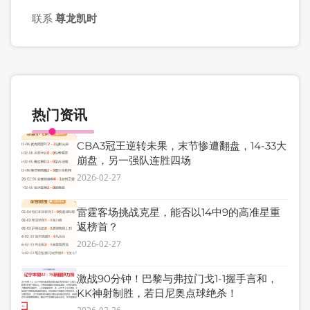
联系
尊龙凯时
热门资讯
CBA3冠王逆转未果，末节惨遭翻盘，14-33大
崩盘，另一强队连胜四场
2026-02-27
雷霆客场挑战克星，能否以14中9的高准星重
返榜首？
2026-02-27
激战90分钟！巴黎与弗拉门戈1-1握手言和，
KK神射制胜，若日尼奥点球绝杀！