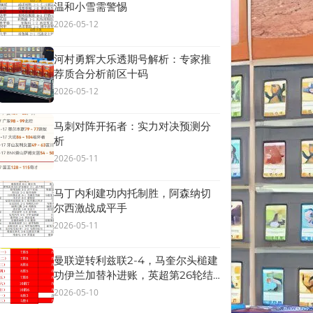
温和小雪需警惕
2026-05-12
河村勇辉大乐透期号解析：专家推
荐质合分析前区十码
2026-05-12
马刺对阵开拓者：实力对决预测分
析
2026-05-11
马丁内利建功内托制胜，阿森纳切
尔西激战成平手
2026-05-11
曼联逆转利兹联2-4，马奎尔头槌建
功伊兰加替补进账，英超第26轮结
果揭晓
2026-05-10