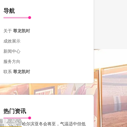
导航
关于
尊龙凯时
成效展示
新闻中心
服务方向
联系
尊龙凯时
热门资讯
哈尔滨亚冬会将至，气温适中但低