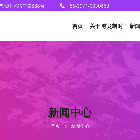
市城中区站前路888号
+86-0971-0030863
首页
关于
尊龙凯时
新
新闻中心
首页
新闻中心