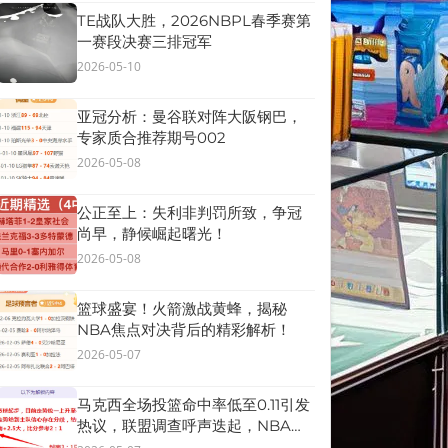
TE战队大胜，2026NBPL春季赛第
一赛段决赛三排冠军
2026-05-10
亚冠分析：曼谷联对阵大阪钢巴，
专家质合推荐期号002
2026-05-08
公正至上：失利非判罚所致，争冠
尚早，静候崛起曙光！
2026-05-08
篮球盛宴！火箭激战黄蜂，揭秘
NBA焦点对决背后的精彩解析！
2026-05-07
马克西全场投篮命中率低至0.11引发
热议，联盟调查呼声迭起，NBA公
平性备受拷问？