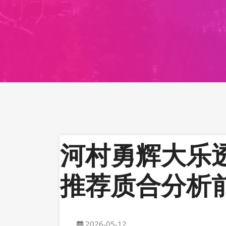
河村勇辉大乐
推荐质合分析
2026-05-12