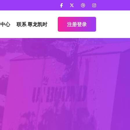
闻中心
联系
尊龙凯时
注册登录