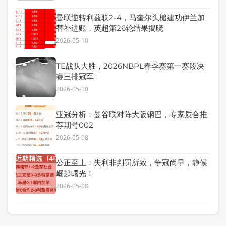
曼联逆转利兹联2-4，马奎尔头槌建功伊兰加
替补进账，英超第26轮结果揭晓
2026-05-10
TE战队大胜，2026NBPL春季赛第一赛段决
赛三排冠军
2026-05-10
亚冠分析：曼谷联对阵大阪钢巴，专家质合推
荐期号002
2026-05-08
公正至上：失利非判罚所致，争冠尚早，静候
崛起曙光！
2026-05-08