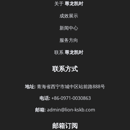
关于
尊龙凯时
成效展示
新闻中心
服务方向
联系
尊龙凯时
联系方式
地址:
青海省西宁市城中区站前路888号
电话:
+86-0971-0030863
邮箱:
admin@lion-kskb.com
邮箱订阅