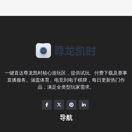
一键直达尊龙凯时核心游玩区，提供试玩、付费下载及赛事
直播服务。涵盖体育、电竞到电子棋牌，每日更新热门作
品，满足全类型玩家需求。
导航