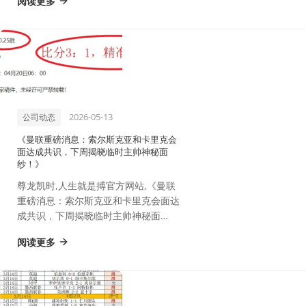
阅读更多
2026-05-13
公司动态
《曼联重磅消息：索尔斯克亚和卡里克会
面达成共识，下周揭晓临时主帅神秘面
纱！》
尊龙凯时,人生就是搏官方网站,《曼联
重磅消息：索尔斯克亚和卡里克会面达
成共识，下周揭晓临时主帅神秘面
纱！》
阅读更多