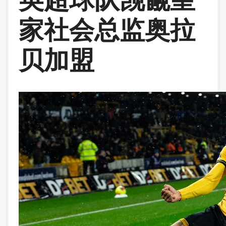
家社会总监奥拉
贝加盟