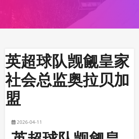
英超球队觊觎皇家
社会总监奥拉贝加
盟
2026-04-11
英超球队觊觎皇