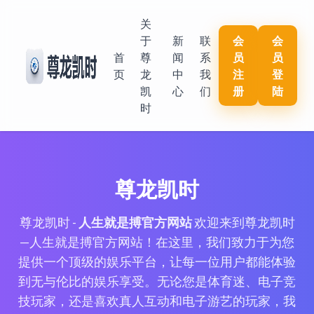
关
于
新
联
会
会
首
尊
闻
系
员
员
页
龙
中
我
注
登
凯
心
们
册
陆
时
尊龙凯时
尊龙凯时 -
人生就是搏官方网站
欢迎来到尊龙凯时
—人生就是搏官方网站！在这里，我们致力于为您
提供一个顶级的娱乐平台，让每一位用户都能体验
到无与伦比的娱乐享受。无论您是体育迷、电子竞
技玩家，还是喜欢真人互动和电子游艺的玩家，我