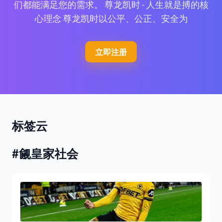
们都能满足您的需求。 尊龙凯时 - 人生就是搏的核
心理念 尊龙凯时以公平、公正、安全为
立即注册
标签云
#觎皇家社会