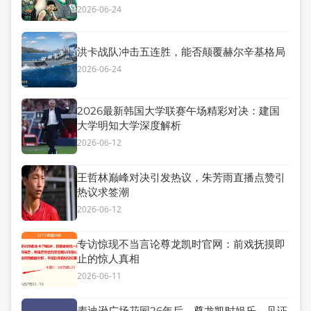
2026-06-24
洪卡战队冲击五连胜，能否颠覆赫尔辛基格局
2026-06-24
2026最新韩国大学联赛午场精彩对决：建国
大学明知大学深度解析
2026-06-12
王哲林巅峰对决引发热议，朱芳雨直播点赞引
热议求签潮
2026-06-12
专访惊现不当言论尊龙凯时官网：前戏抚摸即
止的惊人真相
2026-06-11
麦迪逊广场花园26年后，尊龙凯时娱乐，见证