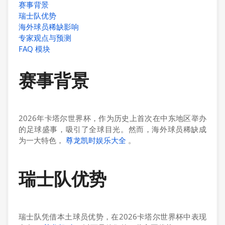
赛事背景
瑞士队优势
海外球员稀缺影响
专家观点与预测
FAQ 模块
赛事背景
2026年卡塔尔世界杯，作为历史上首次在中东地区举办
的足球盛事，吸引了全球目光。然而，海外球员稀缺成
为一大特色，
尊龙凯时娱乐大全
。
瑞士队优势
瑞士队凭借本土球员优势，在2026卡塔尔世界杯中表现