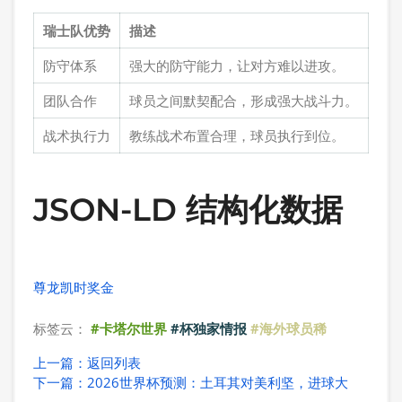
瑞士队优势
描述
防守体系
强大的防守能力，让对方难以进攻。
团队合作
球员之间默契配合，形成强大战斗力。
战术执行力
教练战术布置合理，球员执行到位。
JSON-LD 结构化数据
尊龙凯时奖金
标签云：
#卡塔尔世界
#杯独家情报
#海外球员稀
上一篇：返回列表
下一篇：2026世界杯预测：土耳其对美利坚，进球大