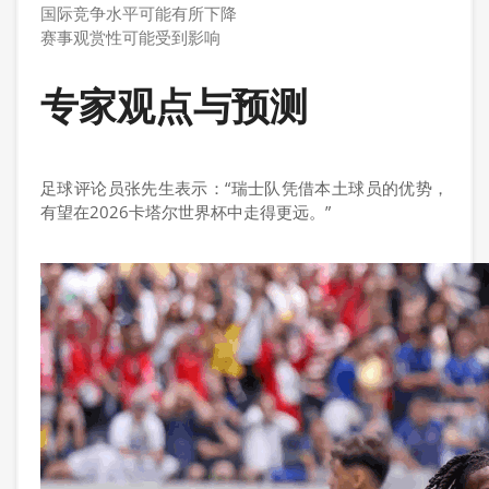
国际竞争水平可能有所下降
赛事观赏性可能受到影响
专家观点与预测
足球评论员张先生表示：“瑞士队凭借本土球员的优势，
有望在2026卡塔尔世界杯中走得更远。”