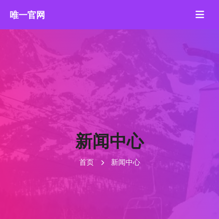
新闻中心
首页
新闻中心