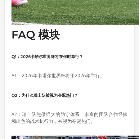
FAQ 模块
Q1：2026卡塔尔世界杯将在何时举行？
A1：2026年卡塔尔世界杯将于2026年举行。
Q2：为什么瑞士队被视为夺冠热门？
A2：瑞士队凭借强大的防守体系、丰富的团队合作经验
和出色的战术执行力，被视为夺冠热门。