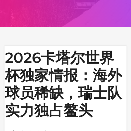
2026卡塔尔世界
杯独家情报：海外
球员稀缺，瑞士队
实力独占鳌头