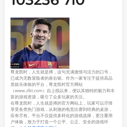
尊龙凯时，人生就是搏，这句充满激情与活力的口号，
已成为无数冒险者的座右铭。作为一家专注于提供高品
质娱乐体验的平台，尊龙凯时官方网站
（www.zlkt.com）自上线以来，便以其独特的魅力和丰
富的游戏资源，吸引了众多玩家的关注。
在尊龙凯时，人生就是搏的官方网站上，玩家可以尽情
享受各类热门游戏，从刺激的电竞比赛到经典的桌游，
应有尽有。平台不仅提供多样化的游戏选择，更注重用
户体验，致力于打造一个公平、公正、安全的游戏环