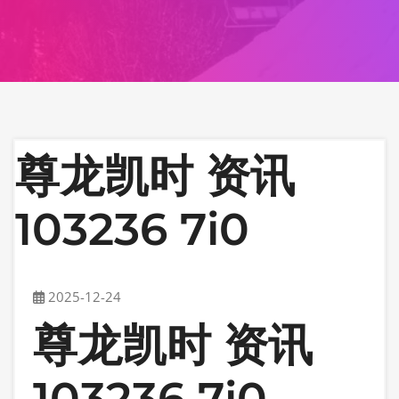
尊龙凯时 资讯
103236 7i0
2025-12-24
尊龙凯时 资讯
103236 7i0