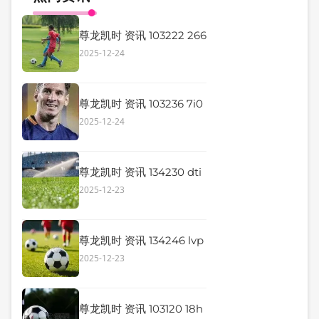
尊龙凯时 资讯 103222 266
2025-12-24
尊龙凯时 资讯 103236 7i0
2025-12-24
尊龙凯时 资讯 134230 dti
2025-12-23
尊龙凯时 资讯 134246 lvp
2025-12-23
尊龙凯时 资讯 103120 18h