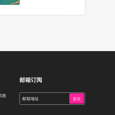
邮箱订阅
前路
提交