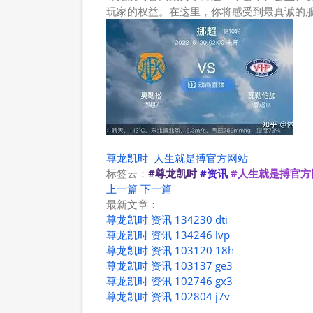
玩家的权益。在这里，你将感受到最真诚的
尊龙凯时
人生就是搏官方网站
标签云：
#尊龙凯时
#资讯
#人生就是搏官方
上一篇
下一篇
最新文章：
尊龙凯时 资讯 134230 dti
尊龙凯时 资讯 134246 lvp
尊龙凯时 资讯 103120 18h
尊龙凯时 资讯 103137 ge3
尊龙凯时 资讯 102746 gx3
尊龙凯时 资讯 102804 j7v