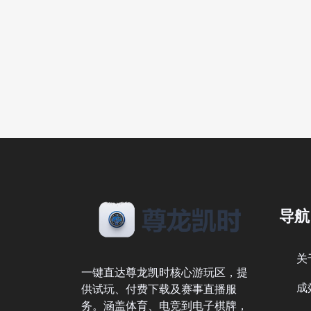
导航
关
一键直达尊龙凯时核心游玩区，提
成
供试玩、付费下载及赛事直播服
务。涵盖体育、电竞到电子棋牌，