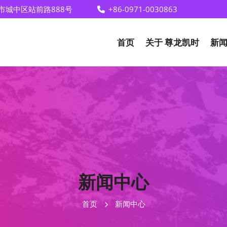
市城中区站前路888号
+86-0971-0030863
首页
关于
尊龙凯时
新
新闻中心
首页
新闻中心