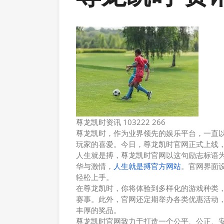
尊龙凯时资讯 103222 266
尊龙凯时，作为业界领先的娱乐平台，一直
玩家的喜爱。今日，尊龙凯时官网正式上线
人生就是搏，尊龙凯时官网以这句励志标语
华与激情，
人生就是搏官方网站
。官网界面
轻松上手。
在尊龙凯时，你将体验到多样化的游戏种类
赛事。此外，官网还定期举办各类优惠活动
丰厚的奖品。
尊龙凯时官网致力于打造一个公平、公正、