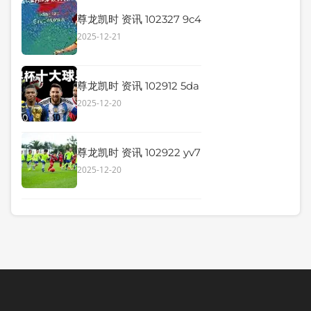
尊龙凯时 资讯 102327 9c4
2025-12-21
尊龙凯时 资讯 102912 5da
2025-12-20
尊龙凯时 资讯 102922 yv7
2025-12-20