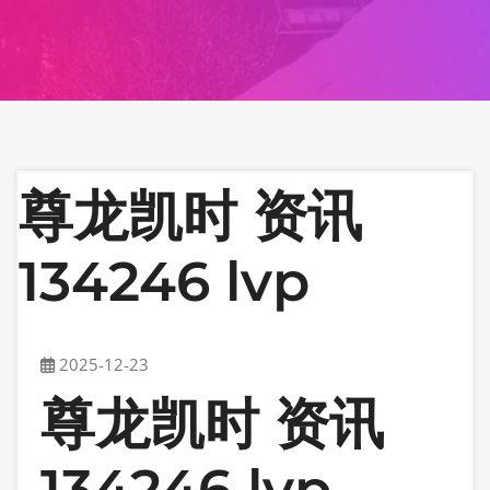
尊龙凯时 资讯
134246 lvp
2025-12-23
尊龙凯时 资讯
134246 lvp