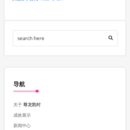
导航
关于
尊龙凯时
成效展示
新闻中心