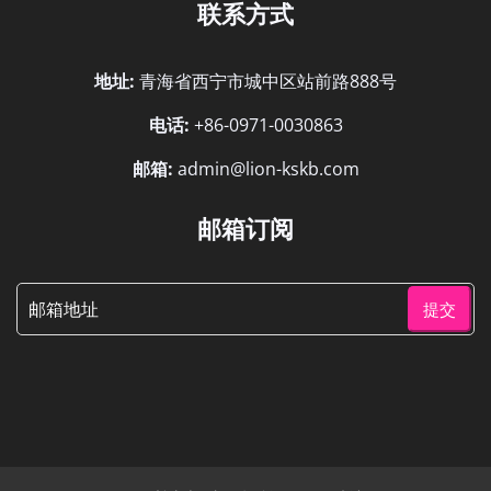
联系方式
地址:
青海省西宁市城中区站前路888号
电话:
+86-0971-0030863
邮箱:
admin@lion-kskb.com
邮箱订阅
提交