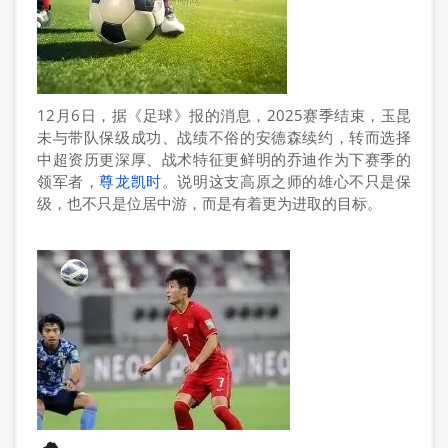
12月6日，据《足球》报的消息，2025赛季结束，玉昆
未与带队保级成功、战绩不俗的安德森续约，转而选择
中超资历更深厚、战术特征更鲜明的乔迪作为下赛季的
领军者，
尊龙凯时
。说明这支高原之师的雄心不只是保
级，也不只是位居中游，而是有着更为进取的目标。