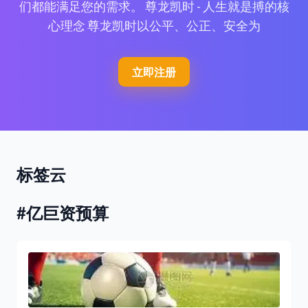
们都能满足您的需求。 尊龙凯时 - 人生就是搏的核
心理念 尊龙凯时以公平、公正、安全为
立即注册
标签云
#亿巨资预算