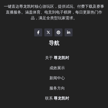
一键直达尊龙凯时核心游玩区，提供试玩、付费下载及赛事
直播服务。涵盖体育、电竞到电子棋牌，每日更新热门作
品，满足全类型玩家需求。
导航
关于
尊龙凯时
成效展示
新闻中心
服务方向
联系
尊龙凯时