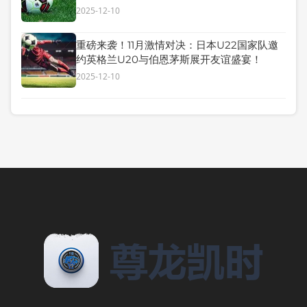
🌟
2025-12-10
重磅来袭！11月激情对决：日本U22国家队邀
约英格兰U20与伯恩茅斯展开友谊盛宴！
2025-12-10