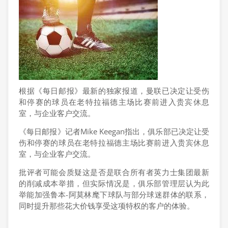
根据《每日邮报》最新的独家报道，曼联已决定让受伤
和停赛的球员在老特拉福德主场比赛前进入贵宾休息
室，与企业客户交流。
《每日邮报》记者Mike Keegan指出，俱乐部已决定让受
伤和停赛的球员在老特拉福德主场比赛前进入贵宾休息
室，与企业客户交流。
批评者可能会质疑这是否是联合所有者英力士集团最新
的削减成本举措，但实际情况是，俱乐部管理层认为此
举能加强鲁本-阿莫林麾下球队与部分球迷群体的联系，
同时提升那些花大价钱享受这项特权的客户的体验。