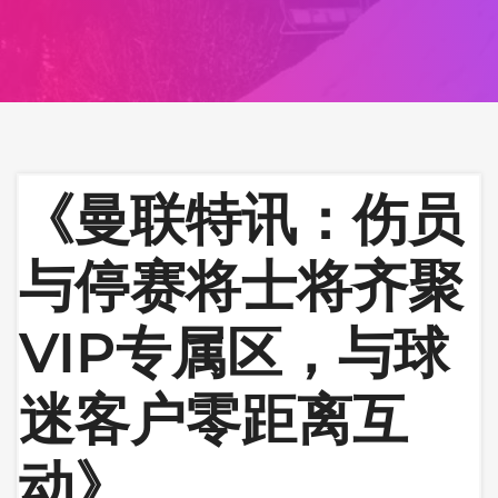
《曼联特讯：伤员
与停赛将士将齐聚
VIP专属区，与球
迷客户零距离互
动》