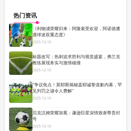
热门资讯
《利物浦荣耀归来：阿隆索受欢迎，阿诺德遭
遇球迷双重态度》
2025-12-10
标题改写：热刺追求胜利与视觉盛宴，弗兰克
教练展现务实与激情碰撞
2025-12-10
“争议焦点！莫耶斯揭秘盖耶诚挚道歉内幕，罕
见判罚之谜令人费解”
2025-12-10
贝克汉姆荣耀加冕：谦逊巨星深情致谢尊贵封
号
2025-12-10