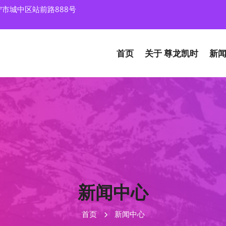
市城中区站前路888号
首页
关于
尊龙凯时
新
新闻中心
首页
新闻中心