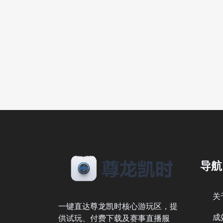
导航
关
一键直达尊龙凯时核心游玩区，提
成
供试玩、付费下载及赛事直播服