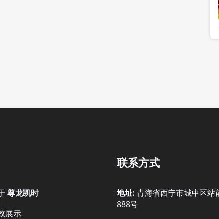
联系方式
于
尊龙凯时
地址:
青海省西宁市城中区站
888号
效展示