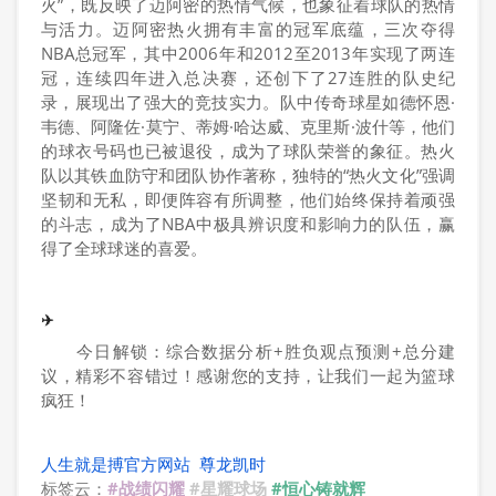
火”，既反映了迈阿密的热情气候，也象征着球队的热情
与活力。迈阿密热火拥有丰富的冠军底蕴，三次夺得
NBA总冠军，其中2006年和2012至2013年实现了两连
冠，连续四年进入总决赛，还创下了27连胜的队史纪
录，展现出了强大的竞技实力。队中传奇球星如德怀恩·
韦德、阿隆佐·莫宁、蒂姆·哈达威、克里斯·波什等，他们
的球衣号码也已被退役，成为了球队荣誉的象征。热火
队以其铁血防守和团队协作著称，独特的“热火文化”强调
坚韧和无私，即便阵容有所调整，他们始终保持着顽强
的斗志，成为了NBA中极具辨识度和影响力的队伍，赢
得了全球球迷的喜爱。
✈️
今日解锁：综合数据分析+胜负观点预测+总分建
议，精彩不容错过！感谢您的支持，让我们一起为篮球
疯狂！
人生就是搏官方网站
尊龙凯时
标签云：
#战绩闪耀
#星耀球场
#恒心铸就辉