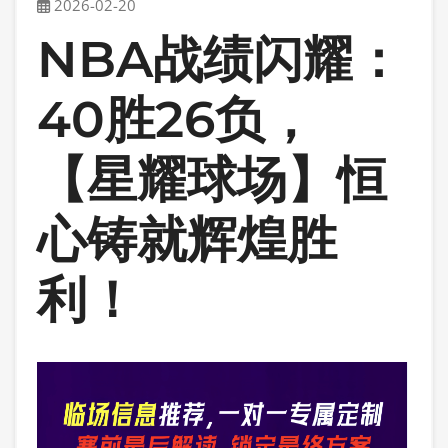
2026-02-20
NBA战绩闪耀：
40胜26负，
【星耀球场】恒
心铸就辉煌胜
利！