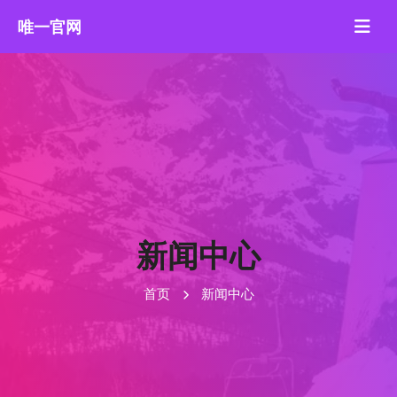
新闻中心
首页
新闻中心