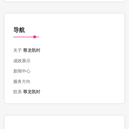
导航
关于
尊龙凯时
成效展示
新闻中心
服务方向
联系
尊龙凯时