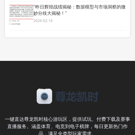
“昨日辉煌战绩揭秘：数据模型与市场洞察的微
妙分歧大揭秘！”
2026-02-16
一键直达尊龙凯时核心游玩区，提供试玩、付费下载及赛事
直播服务。涵盖体育、电竞到电子棋牌，每日更新热门作
品，满足全类型玩家需求。