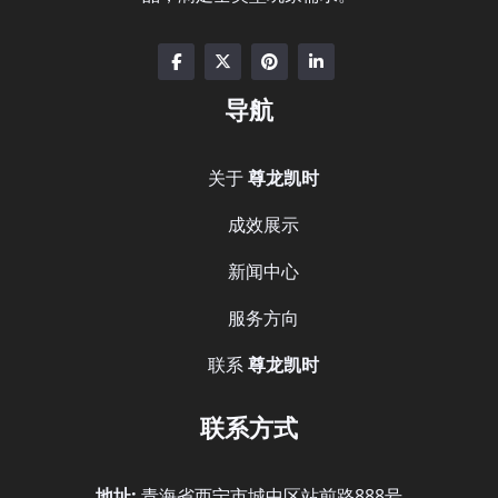
导航
关于
尊龙凯时
成效展示
新闻中心
服务方向
联系
尊龙凯时
联系方式
地址:
青海省西宁市城中区站前路888号