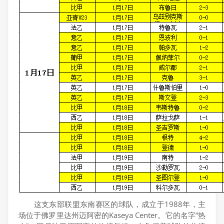
这支东部联盟东南赛区的球队，成立于1988年，主
场位于佛罗里达州迈阿密的Kaseya Center。它的名字“热