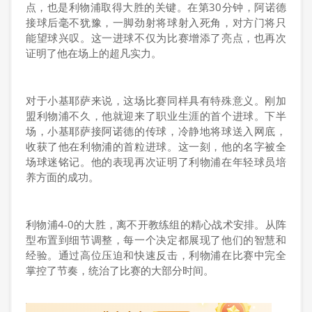
点，也是利物浦取得大胜的关键。在第30分钟，阿诺德
接球后毫不犹豫，一脚劲射将球射入死角，对方门将只
能望球兴叹。这一进球不仅为比赛增添了亮点，也再次
证明了他在场上的超凡实力。
对于小基耶萨来说，这场比赛同样具有特殊意义。刚加
盟利物浦不久，他就迎来了职业生涯的首个进球。下半
场，小基耶萨接阿诺德的传球，冷静地将球送入网底，
收获了他在利物浦的首粒进球。这一刻，他的名字被全
场球迷铭记。他的表现再次证明了利物浦在年轻球员培
养方面的成功。
利物浦4-0的大胜，离不开教练组的精心战术安排。从阵
型布置到细节调整，每一个决定都展现了他们的智慧和
经验。通过高位压迫和快速反击，利物浦在比赛中完全
掌控了节奏，统治了比赛的大部分时间。