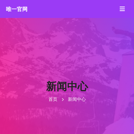
新闻中心
首页
新闻中心