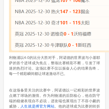
利物浦以4-0的比分大胜对手，阿诺德的世界波与小基耶
萨的首个进球成为焦点，整场比赛精彩不断，引发了球
迷的热烈讨论。这场比赛不仅以振奋人心的结果告终，
每一个精彩瞬间都让球迷激动不已。
在这场备受关注的比赛中，阿诺德以一记精彩的世界波
点燃了球场的激情。作为利物浦的后防核心，他在防守
端的稳健表现自不必说，进攻端也展现出了不容小觑的
威胁，
人生就是搏官方网站
。他的进球成为比赛的转折