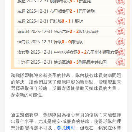
鵜鶘隊即將迎來新賽季的帷幕，隊內核心球員傷病問題
的解決，讓他們迎來了健康陣容的新起點。管理層並未
選擇采取保守策略，反而寄望於借助天赋球員的力量，
探索新的可能性。
過去幾個賽季，鵜鶘隊因為核心球員的傷病而未能發揮
出最佳水平，尤其是錫安·威廉森的缺席，使得球隊的理
想計劃變得遥不可及，
尊龙凯时
。但現在，錫安在休賽