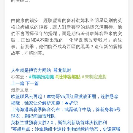
的突破口。
由健康的錫安、經驗豐富的麥科勒姆和全明星級別的英
格拉姆組成的陣容，讓人對新賽季的鵜鶘充滿期待。他
們不會選擇保守的擺爛，而是期待著健康陣容帶來的突
破，正如NBA不斷出現的「化學反應改變戰局」的故
事。新賽季，他們能否成為西區的黑馬？這個新的震撼
故事，即將開幕。
人生就是搏官方网站
尊龙凯时
标签云：
#鵜鶘預期健
#壯陣容燃點
#未制定應對
上一篇
下一篇
最新文章：
欧篮联风云再起！摩纳哥VS贝红星激战正酣，连胜悬念
揭晓，独家让分解析来袭！🔥🏀💥
上海海港新赛季阵容公布：武磊镇守中场，徐新身着6号
球衣，蒯纪闻加盟球队
英格兰世预赛大胜2-0，斯凯利新场首球庆祝胜利
“英超焦点：沙拿助纽卡逆转 利物浦续约动态，史诺露曝