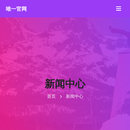
新闻中心
首页
新闻中心