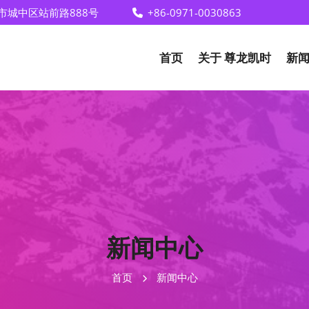
市城中区站前路888号
+86-0971-0030863
首页
关于
尊龙凯时
新
新闻中心
首页
新闻中心