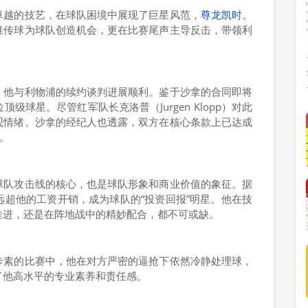
卓越的技艺，在球队困境中展现了巨星风范，
尊龙凯时
。
准传球为球队创造机会，更在比赛尾声主导反击，带领利
，他与利物浦的续约谈判进展顺利。鉴于沙拿的合同即将
球星。尽管红军队长克洛普（Jurgen Klopp）对此
观情绪。沙拿的经纪人也透露，双方在核心条款上已达成
。
球队攻击线的核心，也是球队形象和商业价值的象征。据
超他的工资开销，成为球队的“投资回报”明星。他在技
推进，还是在阵地战中的精妙配合，都不可或缺。
卡素的比赛中，他在对方严密的逼抢下依然冷静处理球，
了他高水平的专业素养和责任感。