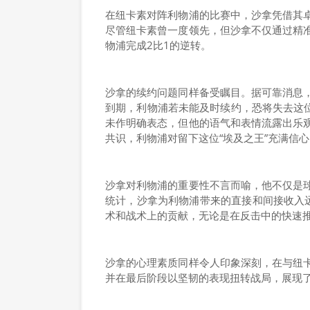
在纽卡素对阵利物浦的比赛中，沙拿凭借其
尽管纽卡素曾一度领先，但沙拿不仅通过精
物浦完成2比1的逆转。
沙拿的续约问题同样备受瞩目。据可靠消息
到期，利物浦若未能及时续约，恐将失去这位顶级
未作明确表态，但他的语气和表情流露出乐
共识，利物浦对留下这位“埃及之王”充满信心
沙拿对利物浦的重要性不言而喻，他不仅是
统计，沙拿为利物浦带来的直接和间接收入远
术和战术上的贡献，无论是在反击中的快速
沙拿的心理素质同样令人印象深刻，在与纽
并在最后阶段以坚韧的表现扭转战局，展现