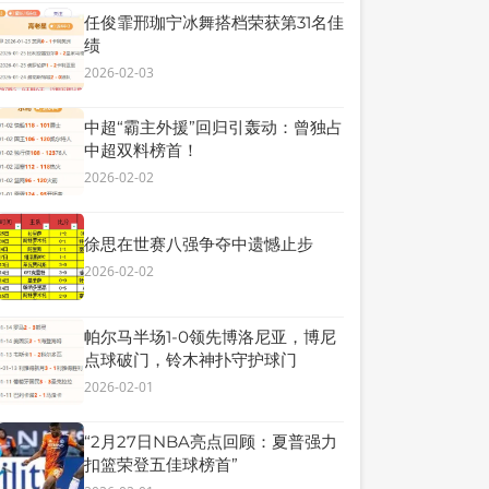
任俊霏邢珈宁冰舞搭档荣获第31名佳
绩
2026-02-03
中超“霸主外援”回归引轰动：曾独占
中超双料榜首！
2026-02-02
徐思在世赛八强争夺中遗憾止步
2026-02-02
帕尔马半场1-0领先博洛尼亚，博尼
点球破门，铃木神扑守护球门
2026-02-01
“2月27日NBA亮点回顾：夏普强力
扣篮荣登五佳球榜首”