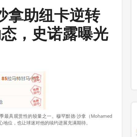
沙拿助纽卡逆转
动态，史诺露曝光
最具观赏性的较量之一。穆罕默德·沙拿（Mohamed
核心地位，也让球迷对他的续约进展充满期待。