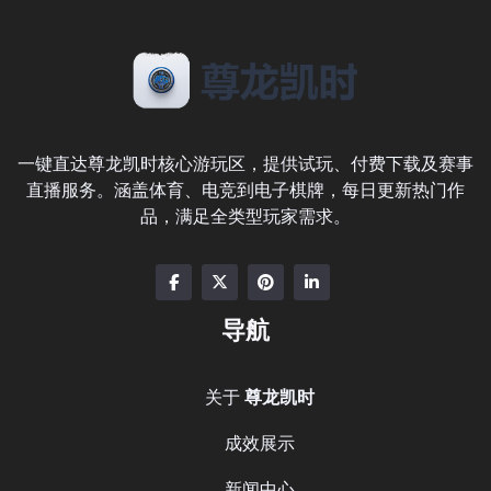
一键直达尊龙凯时核心游玩区，提供试玩、付费下载及赛事
直播服务。涵盖体育、电竞到电子棋牌，每日更新热门作
品，满足全类型玩家需求。
导航
关于
尊龙凯时
成效展示
新闻中心