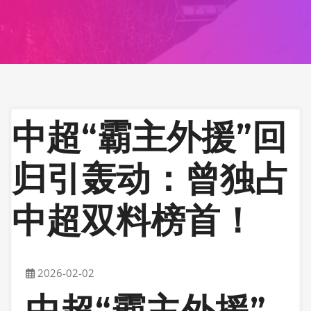
中超“霸主外援”回
归引轰动：曾独占
中超双料榜首！
2026-02-02
中超“霸主外援”