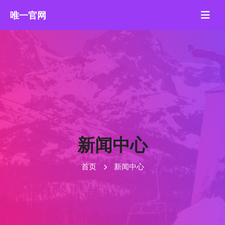
新闻中心
首页
新闻中心