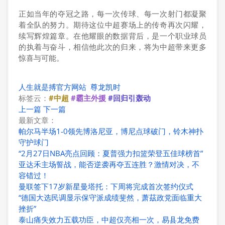
正如当年的夺冠之路，每一次传球、每一次射门都凝聚
着全队的努力。期待这位中超赛场上的传奇再次闪耀，
续写辉煌篇章。在他耀眼的数据背后，是一个职业球员
的执着与奋斗，相信他此次的归来，将为中超带来更多
惊喜与可能。
人生就是搏官方网站
尊龙凯时
标签云：
#中超
#霸主外援
#回归引轰动
上一篇
下一篇
最新文章：
帕尔马半场1-0领先博洛尼亚，博尼点球破门，铃木神扑
守护球门
“2月27日NBA亮点回顾：夏普强力扣篮荣登五佳球榜首”
亚达禾主场誓战，能否逆袭再夺五连胜？激情对决，不
容错过！
曼联签下17岁新星曼塔托：下周将完成首次签约仪式
“德国大选民调显示保守派成绩斐然，萧茲政党面临重大
挫折”
泰山痛失效力五载功臣，中超仅亮相一次，易县龙免费