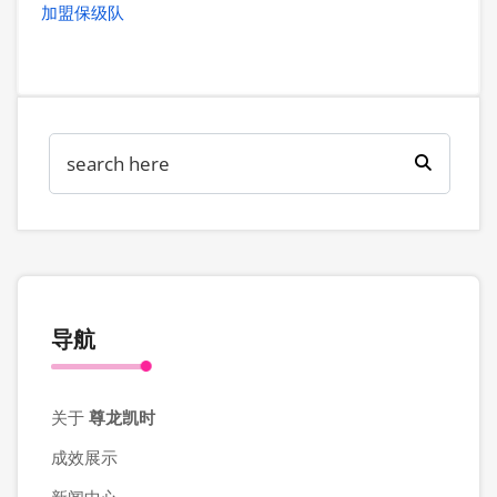
加盟保级队
导航
关于
尊龙凯时
成效展示