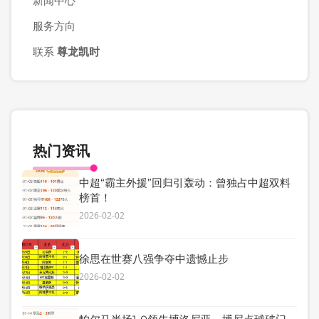
新闻中心
服务方向
联系
尊龙凯时
热门资讯
中超“霸主外援”回归引轰动：曾独占中超双料
榜首！
2026-02-02
徐思在世赛八强争夺中遗憾止步
2026-02-02