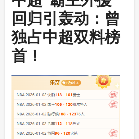
回归引轰动：曾
独占中超双料榜
首！