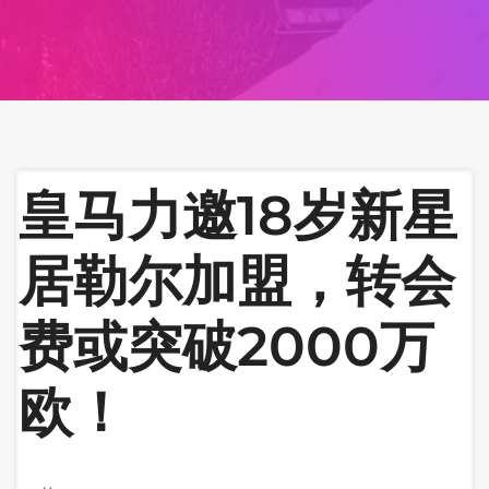
皇马力邀18岁新星
居勒尔加盟，转会
费或突破2000万
欧！