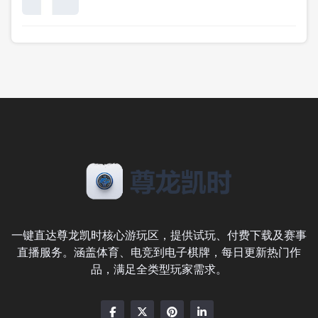
一键直达尊龙凯时核心游玩区，提供试玩、付费下载及赛事
直播服务。涵盖体育、电竞到电子棋牌，每日更新热门作
品，满足全类型玩家需求。