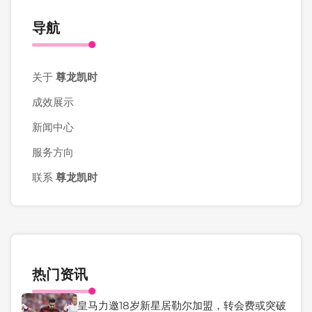
导航
关于
尊龙凯时
成效展示
新闻中心
服务方向
联系
尊龙凯时
热门资讯
皇马力邀18岁新星居勒尔加盟，转会费或突破