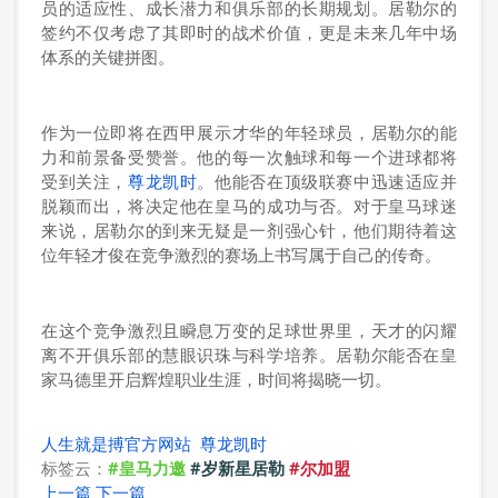
员的适应性、成长潜力和俱乐部的长期规划。居勒尔的
签约不仅考虑了其即时的战术价值，更是未来几年中场
体系的关键拼图。
作为一位即将在西甲展示才华的年轻球员，居勒尔的能
力和前景备受赞誉。他的每一次触球和每一个进球都将
受到关注，
尊龙凯时
。他能否在顶级联赛中迅速适应并
脱颖而出，将决定他在皇马的成功与否。对于皇马球迷
来说，居勒尔的到来无疑是一剂强心针，他们期待着这
位年轻才俊在竞争激烈的赛场上书写属于自己的传奇。
在这个竞争激烈且瞬息万变的足球世界里，天才的闪耀
离不开俱乐部的慧眼识珠与科学培养。居勒尔能否在皇
家马德里开启辉煌职业生涯，时间将揭晓一切。
人生就是搏官方网站
尊龙凯时
标签云：
#皇马力邀
#岁新星居勒
#尔加盟
上一篇
下一篇