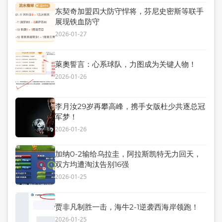
东契奇加盟四大防守悍将，芬尼史密斯等联手
展现铁血防守
2026-01-27
萊奧誓言：心系球队，力图成为关键人物！
2026-01-26
李月汝29岁再攀高峰，携手女版杜少共逐总冠
军梦！
2026-01-26
加纳0-2输给乌拉圭，阿拉斯凯特无力回天，
双方均遭淘汰告别16强
2026-01-25
贾非凡制胜一击，海牛2-1逆袭西海岸领跑！
2026-01-25