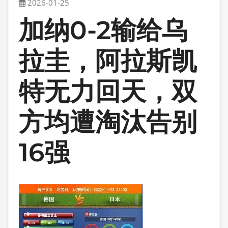
2026-01-25
加纳0-2输给乌
拉圭，阿拉斯凯
特无力回天，双
方均遭淘汰告别
16强