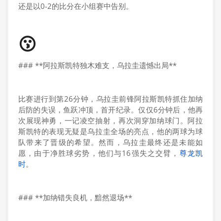
还是以0-2的比分在小组赛中告别。
😗
### **阿拉斯凯特独木难支，乌拉圭遗憾出局**
比赛进行到第26分钟，乌拉圭前锋阿拉斯凯特抓住加纳
后防的失误，鱼跃冲顶，首开纪录。仅仅6分钟后，他再
次展现神勇，一记凌空抽射，再次洞穿加纳球门。阿拉
斯凯特的表现无疑是乌拉圭全场的亮点，他的两球为球
队带来了晋级的希望。然而，乌拉圭最终还是未能如
愿，由于净胜球劣势，他们与16强失之交臂，
尊龙凯
时
。
### **加纳错失良机，黯然退场**