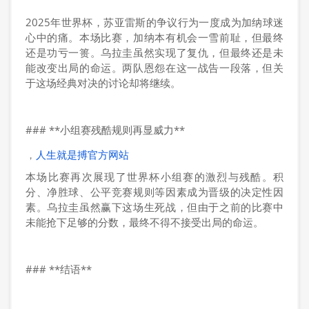
2025年世界杯，苏亚雷斯的争议行为一度成为加纳球迷
心中的痛。本场比赛，加纳本有机会一雪前耻，但最终
还是功亏一篑。乌拉圭虽然实现了复仇，但最终还是未
能改变出局的命运。两队恩怨在这一战告一段落，但关
于这场经典对决的讨论却将继续。
### **小组赛残酷规则再显威力**
，
人生就是搏官方网站
本场比赛再次展现了世界杯小组赛的激烈与残酷。积
分、净胜球、公平竞赛规则等因素成为晋级的决定性因
素。乌拉圭虽然赢下这场生死战，但由于之前的比赛中
未能抢下足够的分数，最终不得不接受出局的命运。
### **结语**