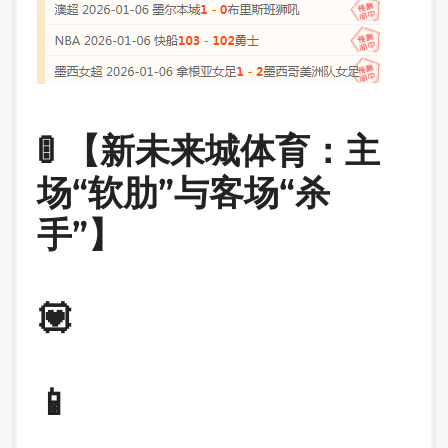
🚦 【新未来城体育：主
场“软肋”与客场“杀
手”】
💟
📱