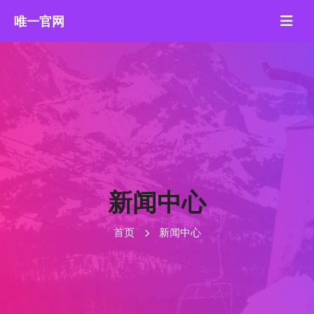
新闻中心
首页
新闻中心