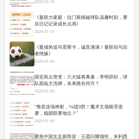
2026-01-10
《曼联大家庭：拉门斯揭秘球队温馨时刻，赛
后日记记录成长点滴》
2026-01-10
《曼城热追马雷斯卡，诚意满满！曼联却与后
者绝缘》
2026-01-09
国安风云突变：六大猛将离巢，李明辞职，球
队面临大洗牌，未来路在何方？
2026-01-09
“詹皇连场神射，14战9胜！魔术主场能否逆
袭，稳固联赛地位？”
2026-01-08
聚焦中国女足新阵容：王霜闪耀领衔，米利西