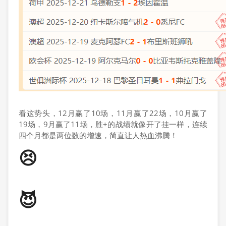
看这势头，12月赢了10场，11月赢了22场，10月赢了
19场，9月赢了11场，胜+的战绩就像开了挂一样，连续
四个月都是两位数的增速，简直让人热血沸腾！
😣
😈