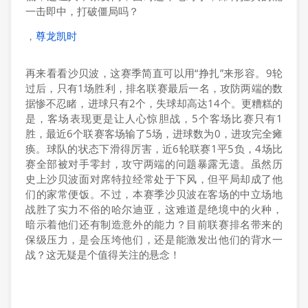
一击即中，打破僵局吗？
，
尊龙凯时
再来看看沙贝波，这赛季简直可以用“挣扎”来形容。9轮
过后，只有1场胜利，排名联赛最后一名，攻防两端的数
据惨不忍睹，进球只有2个，失球却高达14个。更糟糕的
是，客场表现更是让人心惊胆战，5个客场比赛只有1
胜，最近6个联赛客场输了5场，进球数为0，进攻完全瘫
痪。球队的状态下滑得厉害，近6轮联赛1平5负，4场比
赛全部被对手零封，攻守两端的问题暴露无遗。虽然历
史上沙贝波面对席特拉经常处于下风，但平局却成了他
们的家常便饭。不过，本赛季沙贝波在客场的中立场地
战胜了实力不俗的哈尔迪亚，这难道是绝境中的火种，
暗示着他们还有制造意外的能力？目前联赛排名带来的
保级压力，是会压垮他们，还是能激发出他们的背水一
战？这无疑是个值得关注的悬念！