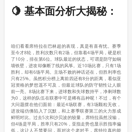
🍋 基本面分析大揭秘：
咱们看看席特拉在巴林超的表现，真是有喜有忧。赛季
至今才8轮，胜利次数只有2场，但靠着4场平局，硬是积
了10分，排在第6位。球队最近的状态，可谓是防守如铜
墙铁壁，进攻却像断了线的风筝。近10场比赛，只有1场
胜利，却有6场平局。主场不败的神话还在，但胜利率也
只有25%。虽然积分榜上离前四还有8分的距离，看似亚
冠资格的梦想遥不可及，但最近球队的防守韧性让人眼
前一亮。8场比赛下来，进球数和失球数持平，净剩球数
为0，这样的队伍在联赛中可是稀有品种呢！不过，有个
大问题摆在他们面前：最近4场联赛，有3场颗粒无收，
进攻端仿佛陷入了沉默，和上赛季联赛第三的火力形成
鲜明对比。过去5次和沙贝波的较量，席特拉虽然没输，
但4场是平局，胜率只有20%，亚指走势也显示胜指率偏
低，这让人不禁要问，面对这个老对手，席特拉真的能