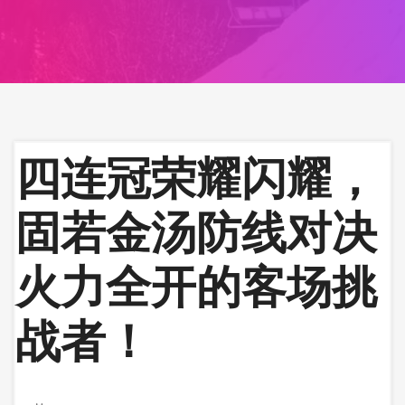
四连冠荣耀闪耀，
固若金汤防线对决
火力全开的客场挑
战者！