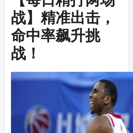
战】精准出击，
命中率飙升挑
战！