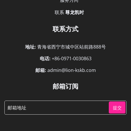
服务方向
联系
尊龙凯时
联系方式
地址:
青海省西宁市城中区站前路888号
电话:
+86-0971-0030863
邮箱:
admin@lion-kskb.com
邮箱订阅
提交