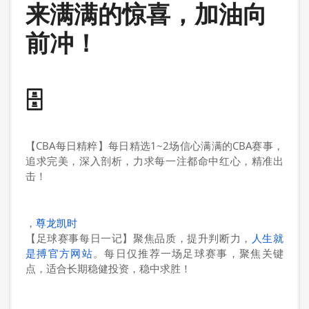
来满满的惊喜，加油向
前冲！
🗄️
【CBA每日精粹】每日精选1~2场信心满满的CBA赛事，
追求完美，深入剖析，力求每一注都命中红心，精准出
击！
，
尊龙凯时
【足球赛事每日一记】聚焦品质，提升判断力，
人生就
是搏官方网站
。每日仅推荐一场足球赛事，聚焦关键
点，适合长期稳健投资，稳中求胜！