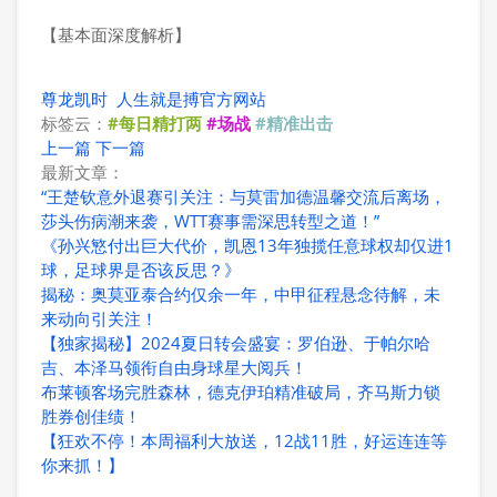
【基本面深度解析】
尊龙凯时
人生就是搏官方网站
标签云：
#每日精打两
#场战
#精准出击
上一篇
下一篇
最新文章：
“王楚钦意外退赛引关注：与莫雷加德温馨交流后离场，
莎头伤病潮来袭，WTT赛事需深思转型之道！”
《孙兴慜付出巨大代价，凯恩13年独揽任意球权却仅进1
球，足球界是否该反思？》
揭秘：奥莫亚泰合约仅余一年，中甲征程悬念待解，未
来动向引关注！
【独家揭秘】2024夏日转会盛宴：罗伯逊、于帕尔哈
吉、本泽马领衔自由身球星大阅兵！
布莱顿客场完胜森林，德克伊珀精准破局，齐马斯力锁
胜券创佳绩！
【狂欢不停！本周福利大放送，12战11胜，好运连连等
你来抓！】