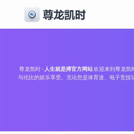
尊龙凯时 -
人生就是搏官方网站
欢迎来到尊龙凯
与伦比的娱乐享受。无论您是体育迷、电子竞技玩