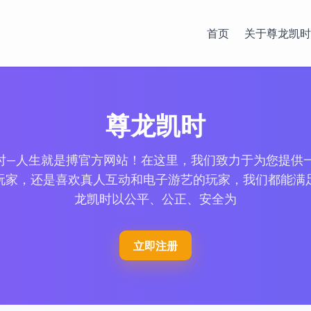
首页
关于尊龙凯
尊龙凯时
时—人生就是搏官方网站！在这里，我们致力于为您提供
家，还是喜欢真人互动和电子游艺的玩家，我们都能满足您的
龙凯时以公平、公正、安全为
立即注册