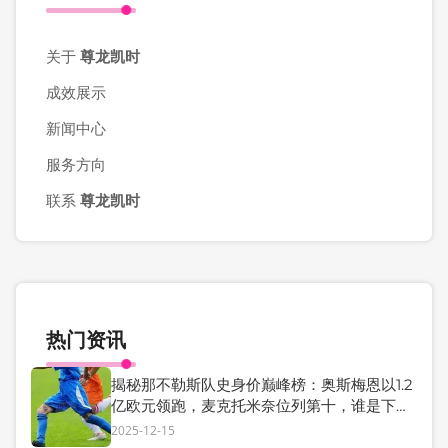
关于
尊龙凯时
成效展示
新闻中心
服务方向
联系
尊龙凯时
热门资讯
揭秘那不勒斯队史身价巅峰榜：奥斯梅恩以1.2
亿欧元领跑，麦克托米奈位列第十，谁是下一
个亿元先生？
2025-12-15