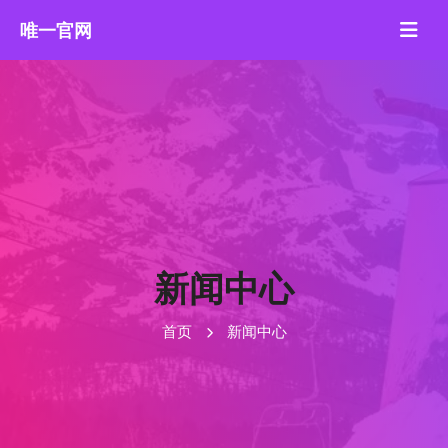
新闻中心
首页
新闻中心