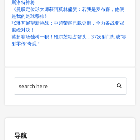
斯洛特神将
《曼联定位球大师获阿莫林盛赞：若我是罗布森，他便
是我的足球穆帅》
张琳芃展望新挑战：中超荣耀已载史册，全力备战亚冠
巅峰对决！
英超赛场独树一帜！维尔茨独占鳌头，37次射门却成“零
射零传”奇观！
导航