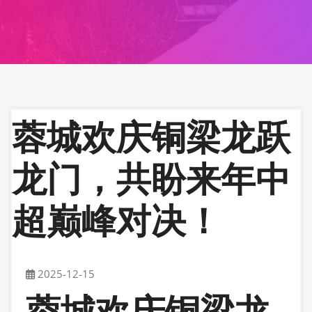
蓉城欢庆铜梁龙跃
龙门，共盼来年中
超巅峰对决！
2025-12-15
蓉城欢庆铜梁龙