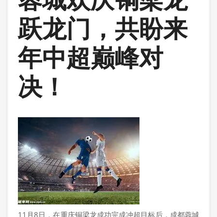
跃龙门，共盼来
年中超巅峰对
决！
11月8日，在重庆铜梁龙成功完成冲超目标后，成都蓉城