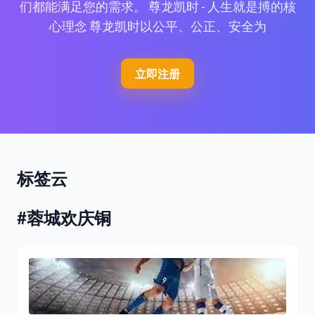
们都能满足您的需求。 尊龙凯时 - 人生就是搏的核
心理念 尊龙凯时以公平、公正、安全为
立即注册
标签云
#蓉城欢庆铜