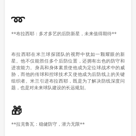
➿
**布拉西耶：多才多艺的后防新星，未来值得期待**
布拉西耶在米兰球探团队的视野中犹如一颗耀眼的新
星。他不仅能胜任多个后防位置，还拥有出色的防守和
进攻能力。身高和身体素质使他成为定位球战术中的威
胁，而他的传球和控球技术又使他成为后防线上的关键
组织者。米兰引进布拉西耶，既是为了解决防线深度问
题，也是对未来球队建设的长远规划。
🎁
**拉克鲁瓦：稳健防守，潜力无限**