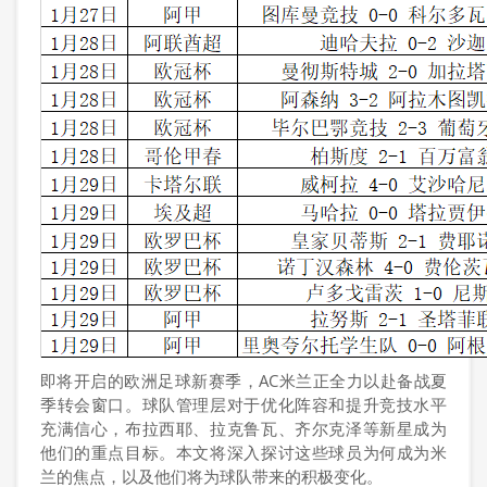
即将开启的欧洲足球新赛季，AC米兰正全力以赴备战夏
季转会窗口。球队管理层对于优化阵容和提升竞技水平
充满信心，布拉西耶、拉克鲁瓦、齐尔克泽等新星成为
他们的重点目标。本文将深入探讨这些球员为何成为米
兰的焦点，以及他们将为球队带来的积极变化。