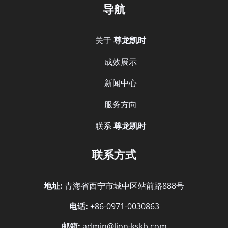
导航
关于
尊龙凯时
成效展示
新闻中心
服务方向
联系
尊龙凯时
联系方式
地址:
青海省西宁市城中区站前路888号
电话:
+86-0971-0030863
邮箱:
admin@lion-kskb.com