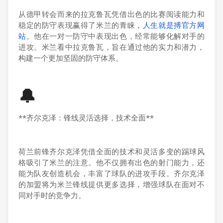
从德甲转会而来的拉克鲁瓦凭借出色的比赛阅读能力和
稳定的防守表现赢得了米兰的青睐，
人生就是搏官方网
站
。他在一对一防守中表现出色，经常能够化解对手的
进攻。米兰看中拉克鲁瓦，旨在通过他的实力和潜力，
构建一个更加坚固的防守体系。
🔔
**齐尔克泽：锋线灵活选择，技术全面**
荷兰前锋齐尔克泽凭借全面的技术和灵活多变的踢球风
格吸引了米兰的注意。他不仅拥有出色的射门能力，还
能为队友创造机会，丰富了球队的进攻手段。齐尔克泽
的加盟将为米兰锋线提供更多选择，增强球队在面对不
同对手时的竞争力。