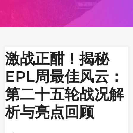
激战正酣！揭秘
EPL周最佳风云：
第二十五轮战况解
析与亮点回顾