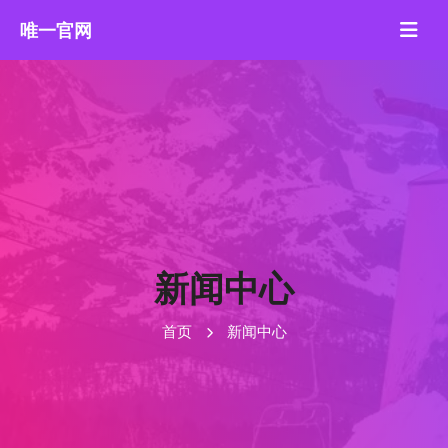
新闻中心
首页
新闻中心