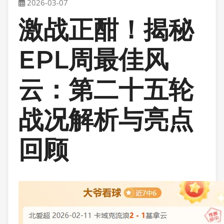
2026-03-07
激战正酣！揭秘
EPL周最佳风
云：第二十五轮
战况解析与亮点
回顾