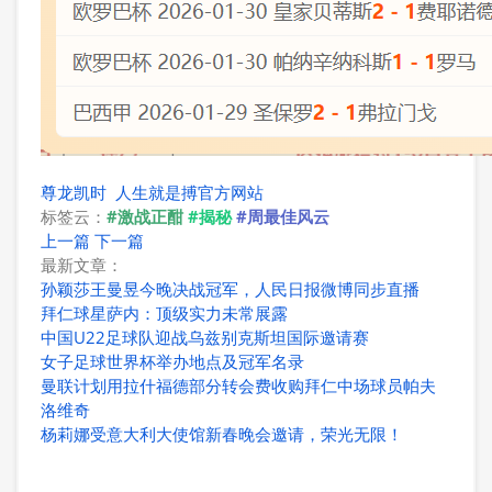
尊龙凯时
人生就是搏官方网站
标签云：
#激战正酣
#揭秘
#周最佳风云
上一篇
下一篇
最新文章：
孙颖莎王曼昱今晚决战冠军，人民日报微博同步直播
拜仁球星萨内：顶级实力未常展露
中国U22足球队迎战乌兹别克斯坦国际邀请赛
女子足球世界杯举办地点及冠军名录
曼联计划用拉什福德部分转会费收购拜仁中场球员帕夫
洛维奇
杨莉娜受意大利大使馆新春晚会邀请，荣光无限！