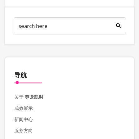
导航
关于
尊龙凯时
成效展示
新闻中心
服务方向