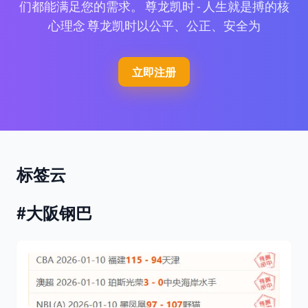
们都能满足您的需求。 尊龙凯时 - 人生就是搏的核
心理念 尊龙凯时以公平、公正、安全为
立即注册
标签云
#大阪钢巴