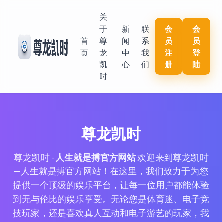
关
于
新
联
会
会
首
尊
闻
系
员
员
页
龙
中
我
注
登
凯
心
们
册
陆
时
尊龙凯时
尊龙凯时 -
人生就是搏官方网站
欢迎来到尊龙凯时
—人生就是搏官方网站！在这里，我们致力于为您
提供一个顶级的娱乐平台，让每一位用户都能体验
到无与伦比的娱乐享受。无论您是体育迷、电子竞
技玩家，还是喜欢真人互动和电子游艺的玩家，我