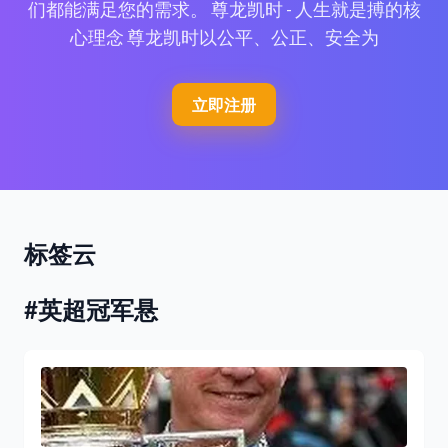
们都能满足您的需求。 尊龙凯时 - 人生就是搏的核
心理念 尊龙凯时以公平、公正、安全为
立即注册
标签云
#英超冠军悬