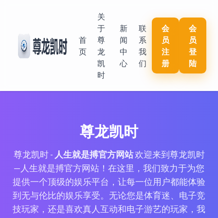
关
于
新
联
会
会
首
尊
闻
系
员
员
页
龙
中
我
注
登
凯
心
们
册
陆
时
尊龙凯时
尊龙凯时 -
人生就是搏官方网站
欢迎来到尊龙凯时
—人生就是搏官方网站！在这里，我们致力于为您
提供一个顶级的娱乐平台，让每一位用户都能体验
到无与伦比的娱乐享受。无论您是体育迷、电子竞
技玩家，还是喜欢真人互动和电子游艺的玩家，我