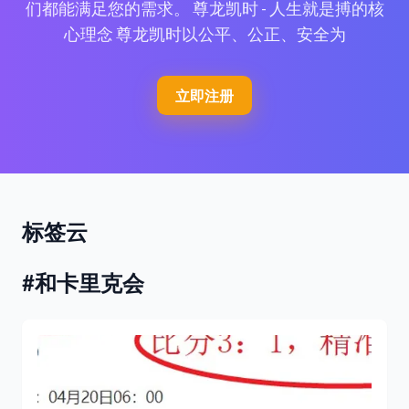
们都能满足您的需求。 尊龙凯时 - 人生就是搏的核
心理念 尊龙凯时以公平、公正、安全为
立即注册
标签云
#和卡里克会