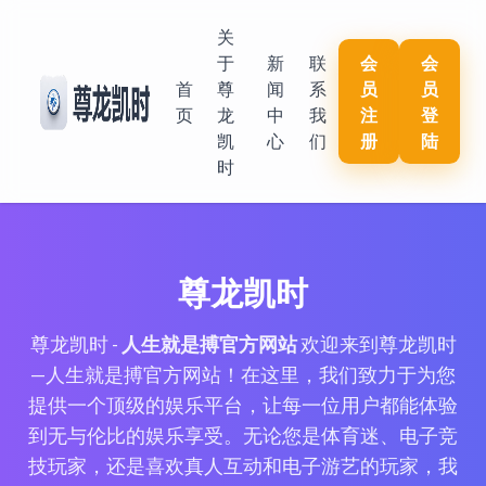
关
于
新
联
会
会
首
尊
闻
系
员
员
页
龙
中
我
注
登
凯
心
们
册
陆
时
尊龙凯时
尊龙凯时 -
人生就是搏官方网站
欢迎来到尊龙凯时
—人生就是搏官方网站！在这里，我们致力于为您
提供一个顶级的娱乐平台，让每一位用户都能体验
到无与伦比的娱乐享受。无论您是体育迷、电子竞
技玩家，还是喜欢真人互动和电子游艺的玩家，我