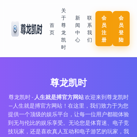
关
于
新
联
会
会
首
尊
闻
系
员
员
页
龙
中
我
注
登
凯
心
们
册
陆
时
尊龙凯时
尊龙凯时 -
人生就是搏官方网站
欢迎来到尊龙凯时
—人生就是搏官方网站！在这里，我们致力于为您
提供一个顶级的娱乐平台，让每一位用户都能体验
到无与伦比的娱乐享受。无论您是体育迷、电子竞
技玩家，还是喜欢真人互动和电子游艺的玩家，我