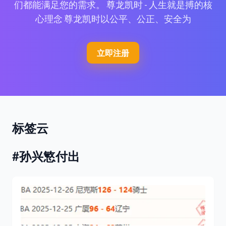
们都能满足您的需求。 尊龙凯时 - 人生就是搏的核
心理念 尊龙凯时以公平、公正、安全为
立即注册
标签云
#孙兴慜付出