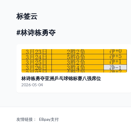
标签云
#林诗栋勇夺
林诗栋勇夺亚洲乒乓球锦标赛八强席位
2026-05-04
友情链接：
EBpay支付