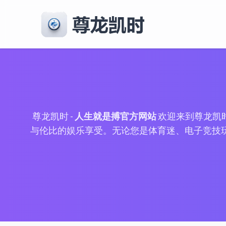
尊龙凯时 -
人生就是搏官方网站
欢迎来到尊龙凯
与伦比的娱乐享受。无论您是体育迷、电子竞技玩