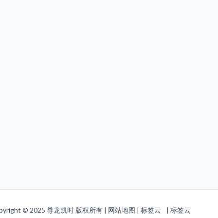
pyright © 2025
尊龙凯时
版权所有 |
网站地图
|
标签云
|
标签云