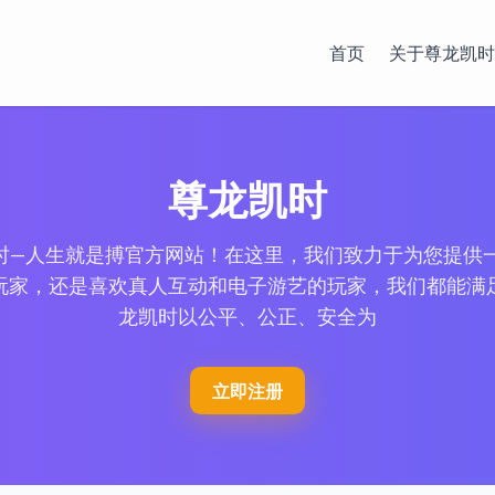
首页
关于尊龙凯
尊龙凯时
时—人生就是搏官方网站！在这里，我们致力于为您提供
家，还是喜欢真人互动和电子游艺的玩家，我们都能满足您的
龙凯时以公平、公正、安全为
立即注册