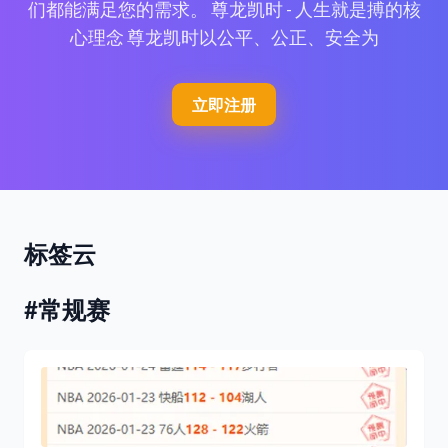
们都能满足您的需求。 尊龙凯时 - 人生就是搏的核
心理念 尊龙凯时以公平、公正、安全为
立即注册
标签云
#常规赛