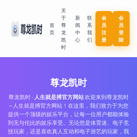
关
于
新
联
会
会
首
尊
闻
系
员
员
页
龙
中
我
注
登
凯
心
们
册
陆
时
尊龙凯时
尊龙凯时 -
人生就是搏官方网站
欢迎来到尊龙凯时
—人生就是搏官方网站！在这里，我们致力于为您
提供一个顶级的娱乐平台，让每一位用户都能体验
到无与伦比的娱乐享受。无论您是体育迷、电子竞
技玩家，还是喜欢真人互动和电子游艺的玩家，我