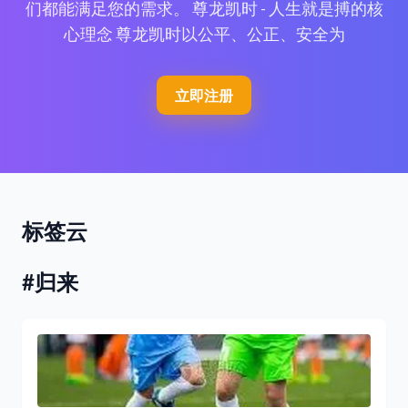
们都能满足您的需求。 尊龙凯时 - 人生就是搏的核
心理念 尊龙凯时以公平、公正、安全为
立即注册
标签云
#归来