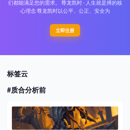
们都能满足您的需求。 尊龙凯时 - 人生就是搏的核
心理念 尊龙凯时以公平、公正、安全为
立即注册
标签云
#质合分析前