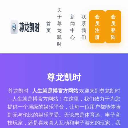
关
于
新
联
会
会
首
尊
闻
系
员
员
页
龙
中
我
注
登
凯
心
们
册
陆
时
尊龙凯时
尊龙凯时 -
人生就是搏官方网站
欢迎来到尊龙凯时
—人生就是搏官方网站！在这里，我们致力于为您
提供一个顶级的娱乐平台，让每一位用户都能体验
到无与伦比的娱乐享受。无论您是体育迷、电子竞
技玩家，还是喜欢真人互动和电子游艺的玩家，我