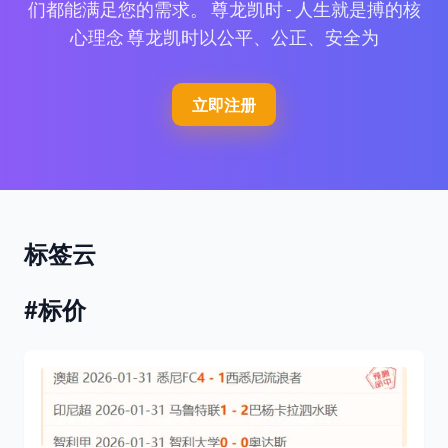
们都能满足您的需求。 尊龙凯时 - 人生就是搏的核
心理念 尊龙凯时以公平、公正、安全为
立即注册
标签云
#标价