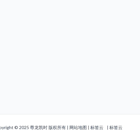
pyright © 2025
尊龙凯时
版权所有 |
网站地图
|
标签云
|
标签云