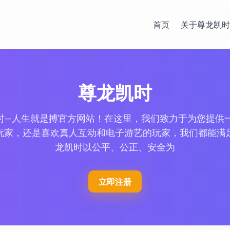
首页
关于尊龙凯
尊龙凯时
时—人生就是搏官方网站！在这里，我们致力于为您提供
家，还是喜欢真人互动和电子游艺的玩家，我们都能满足您的
龙凯时以公平、公正、安全为
立即注册