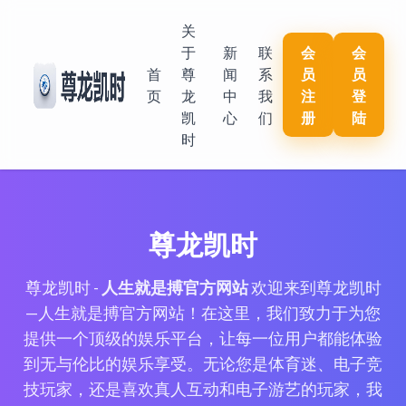
关
于
新
联
会
会
首
尊
闻
系
员
员
页
龙
中
我
注
登
凯
心
们
册
陆
时
尊龙凯时
尊龙凯时 -
人生就是搏官方网站
欢迎来到尊龙凯时
—人生就是搏官方网站！在这里，我们致力于为您
提供一个顶级的娱乐平台，让每一位用户都能体验
到无与伦比的娱乐享受。无论您是体育迷、电子竞
技玩家，还是喜欢真人互动和电子游艺的玩家，我