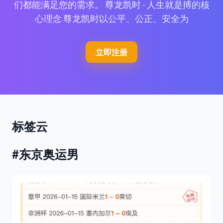
们都能满足您的需求。 尊龙凯时 - 人生就是搏的核
心理念 尊龙凯时以公平、公正、安全为
立即注册
标签云
#东京奥运男