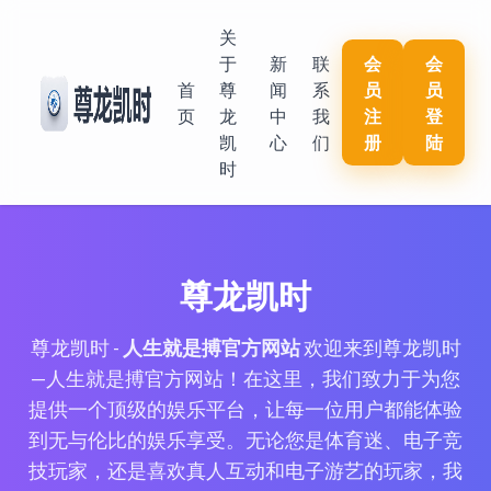
关
于
新
联
会
会
首
尊
闻
系
员
员
页
龙
中
我
注
登
凯
心
们
册
陆
时
尊龙凯时
尊龙凯时 -
人生就是搏官方网站
欢迎来到尊龙凯时
—人生就是搏官方网站！在这里，我们致力于为您
提供一个顶级的娱乐平台，让每一位用户都能体验
到无与伦比的娱乐享受。无论您是体育迷、电子竞
技玩家，还是喜欢真人互动和电子游艺的玩家，我