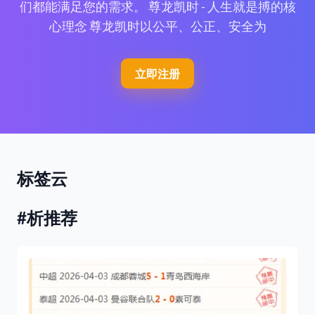
们都能满足您的需求。 尊龙凯时 - 人生就是搏的核
心理念 尊龙凯时以公平、公正、安全为
立即注册
标签云
#析推荐