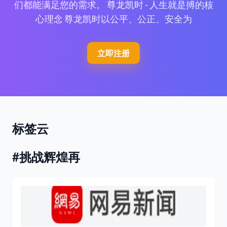
们都能满足您的需求。 尊龙凯时 - 人生就是搏的核
心理念 尊龙凯时以公平、公正、安全为
立即注册
标签云
#挑战辉煌再